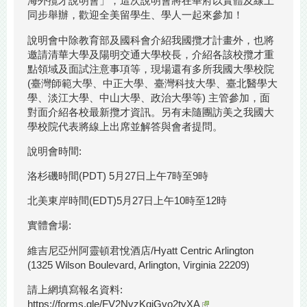
海外攬才說明會」，這次說明會將在華府以實體及線上
同步舉辦，歡迎全美留學生、學人一起來參加！
說明會中除教育部及國科會介紹我國攬才計畫外，也將
邀請清華大學及陽明交通大學校長，介紹各該校攬才重
點領域及面試注意事項等，現場還有多所我國大學校院
(臺灣師範大學、中正大學、臺灣科技大學、臺北醫學大
學、淡江大學、中山大學、政治大學等) 主管參加，面
對面介紹各校最新攬才資訊。另有未隨團訪美之我國大
學校院代表將線上出席並解答與會者提問。
說明會時間:
洛杉磯時間(PDT) 5月27日上午7時至9時
北美東岸時間(EDT)5月27日上午10時至12時
實體會場:
維吉尼亞州阿靈頓君悅酒店/Hyatt Centric Arlington
(1325 Wilson Boulevard, Arlington, Virginia 22209)
請上網填寫報名資料:
https://forms.gle/FV2NvzKqiGvo2tyXA