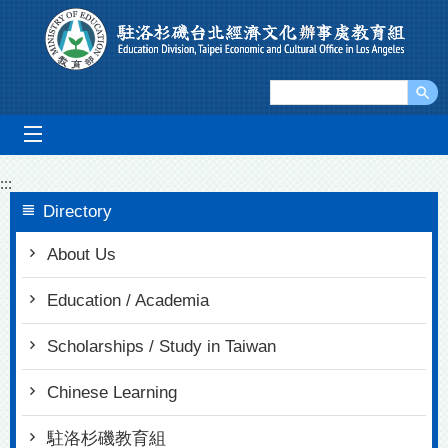
Go To Content
mobile_menu
:::
Directory
About Us
Education / Academia
Scholarships / Study in Taiwan
Chinese Learning
駐洛杉磯教育組