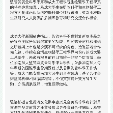
監管與質量科學學系和成大工程學院生物醫學工程學系
的特殊專業知識，為成大學生在監管科學和生物醫學工
程方面創建兩個新的跨學科學位課程選擇，並為兩校師
生及研究人員提供許多國際教育和研究交流合作機會。
成功大學新聞稿也指出，監管科學不僅對於新藥產品之
研發與測試扮演關鍵重要的功能，對於醫療材料和器械
之研發與上市也是扮演不可或缺的角色。透過簽署合作
備忘錄，持續在台灣生物醫學工程學界向前行的成大醫
工系學生，未來有機會前往目前唯一能授予監管博士學
位的南加大監管與質量科學學系學習，並參加南加大每
年舉辦的國際學生暑期課程以及暑期監管科學工作坊
等；成大也能安排南加大師生到台灣參訪，甚至合作舉
辦監管科學相關微課程等，不僅實質提升雙方師生互
動，亦能擴展視野，增進國際鏈結。
駐洛杉磯台北經濟文化辦事處樂見台美高等學府針對具
前瞻性發展前景之產業發展出更多實質合作關係，為雙
方師生創造國際教育機會，持續深化台美教育交流，攜