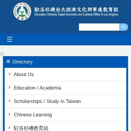
Go To Content
mobile_menu
:::
Directory
About Us
Education / Academia
Scholarships / Study in Taiwan
Chinese Learning
駐洛杉磯教育組