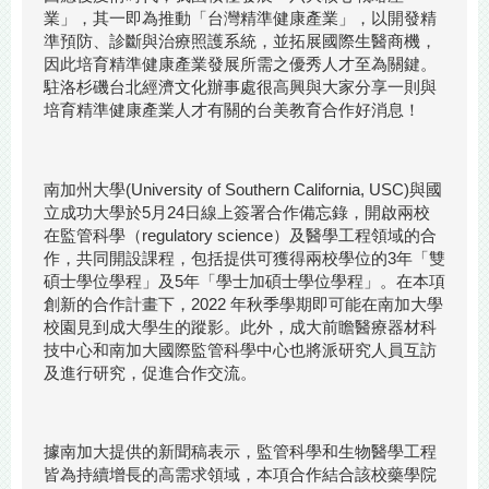
業」，其一即為推動「台灣精準健康產業」，以開發精
準預防、診斷與治療照護系統，並拓展國際生醫商機，
因此培育精準健康產業發展所需之優秀人才至為關鍵。
駐洛杉磯台北經濟文化辦事處很高興與大家分享一則與
培育精準健康產業人才有關的台美教育合作好消息！
南加州大學(University of Southern California, USC)與國
立成功大學於5月24日線上簽署合作備忘錄，開啟兩校
在監管科學（regulatory science）及醫學工程領域的合
作，共同開設課程，包括提供可獲得兩校學位的3年「雙
碩士學位學程」及5年「學士加碩士學位學程」。在本項
創新的合作計畫下，2022 年秋季學期即可能在南加大學
校園見到成大學生的蹤影。此外，成大前瞻醫療器材科
技中心和南加大國際監管科學中心也將派研究人員互訪
及進行研究，促進合作交流。
據南加大提供的新聞稿表示，監管科學和生物醫學工程
皆為持續增長的高需求領域，本項合作結合該校藥學院