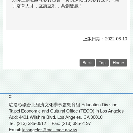
手培育人才，互惠互利，共創雙贏！
上版日期：2022-06-10
Back
Top
Home
:::
駐洛杉磯台北經濟文化辦事處敎育組 Education Division,
Taipei Economic and Cultural Office (TECO) in Los Angeles
Add: 4401 Wilshire Blvd,
Los Angeles, CA 90010
Tel: (213) 385-0512
Fax: (213) 385-2197
Email:
losangeles@mail.moe.gov.tw