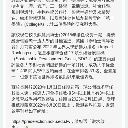
經數次整併更名、增設系、所、學院等，成長茁壯成為
擁有文、理、管理、工、醫學、電機資訊、社會科學、
規劃與設計、生物科學與科技、智慧半導體及永續製
造、敏求智慧運算，以及專注於跨域創新教育的「第十
學院」(CollegeX) ，計12個學院的研究型大學。
該校現任校長蘇慧貞博士於2015年接任校長一職，持續
經營朝國際一流大學的目標邁進。英國《泰晤士高等教
育》月前甫公布 2022 年世界大學影響力排名（Impact
Rankings），這是根據聯合國 17 項永續發展目標
（Sustainable Development Goals, SDGs）的重要內涵
評量各大學對社會關鍵影響的一項評比，成功大學從全
球 1,406 間大學中脫穎而出，在全球排名 33 名、全臺第
一，也創下該項世界排名啟動以來最佳表現。
蘇校長將於2023年1月31日任期屆滿，現公開徵求新任
校長人選，候選人須曾擔任教授5年以上且具有3年以上
之教育或學術行政經驗，任期自2023年2月1日起。受理
推薦期限至2022年6月20日截止 ，歡迎各界推薦，遴選
啟事刊登如下網址：
https://preselection.ncku.edu.tw，請點選「徵求啟
事」。