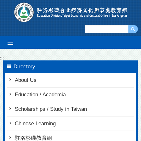
Go To Content
mobile_menu
:::
Directory
About Us
Education / Academia
Scholarships / Study in Taiwan
Chinese Learning
駐洛杉磯教育組