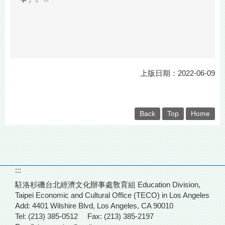
上版日期：2022-06-09
Back
Top
Home
:::
駐洛杉磯台北經濟文化辦事處敎育組 Education Division,
Taipei Economic and Cultural Office (TECO) in Los Angeles
Add: 4401 Wilshire Blvd,
Los Angeles, CA 90010
Tel: (213) 385-0512
Fax: (213) 385-2197