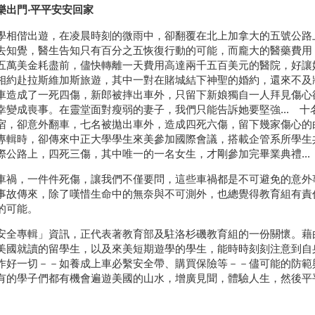
樂出門‧平平安安回家
學相偕出遊，在凌晨時刻的微雨中，卻翻覆在北上加拿大的五號公路
去知覺，醫生告知只有百分之五恢復行動的可能，而龐大的醫藥費用
五萬美金耗盡前，儘快轉離一天費用高達兩千五百美元的醫院，好讓她
相約赴拉斯維加斯旅遊，其中一對在賭城結下神聖的婚約，還來不及
車造成了一死四傷，新郎被摔出車外，只留下新娘獨自一人拜見傷心
幸變成喪事。在靈堂面對瘦弱的妻子，我們只能告訴她要堅強... 
宿，卻意外翻車，七名被拋出車外，造成四死六傷，留下幾家傷心的白
專輯時，卻傳來中正大學學生來美參加國際會議，搭載企管系所學生
際公路上，四死三傷，其中唯一的一名女生，才剛參加完畢業典禮...
車禍，一件件死傷，讓我們不僅要問，這些車禍都是不可避免的意外
事故傳來，除了嘆惜生命中的無奈與不可測外，也總覺得教育組有責
的可能。
安全專輯」資訊，正代表著教育部及駐洛杉磯教育組的一份關懷。藉
美國就讀的留學生，以及來美短期遊學的學生，能時時刻刻注意到自
作好一切－－如養成上車必繫安全帶、購買保險等－－儘可能的防範
有的學子們都有機會遍遊美國的山水，增廣見聞，體驗人生，然後平