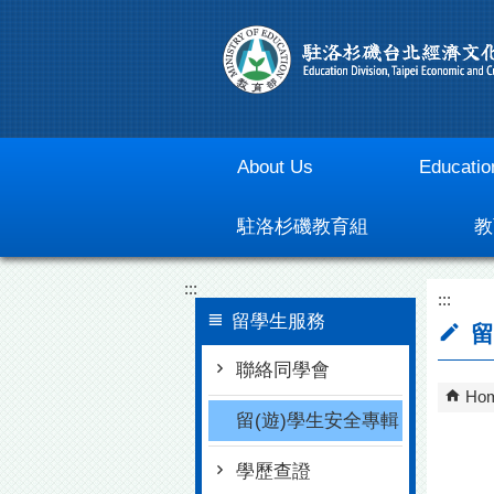
Go To Content
About Us
Educatio
駐洛杉磯教育組
教
:::
:::
留學生服務
留
聯絡同學會
Ho
留(遊)學生安全專輯
學歷查證