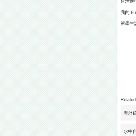
台灣疾
我的 E
留學生
Related 
海外
水中