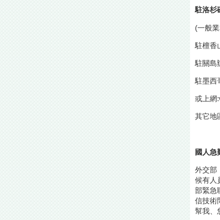
駐洛杉磯
(一般業務
駐檀香山
駐關島辦
駐墨西哥
或上網:
其它地
國人急
外交部
候有人
部緊急聯
信技術
幫我、