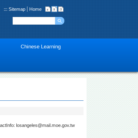
:::
Sitemap
Home
Chinese Learning
nfo: losangeles@mail.moe.gov.tw