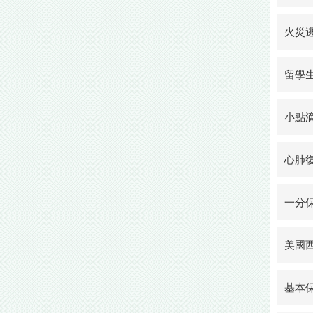
火災
留學
小點滴
心肺
一分
美國
基本