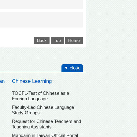
Back
Top
Home
▼ close
an
Chinese Learning
TOCFL-Test of Chinese as a
Foreign Language
Faculty-Led Chinese Language
Study Groups
Request for Chinese Teachers and
Teaching Assistants
Mandarin in Taiwan Official Portal