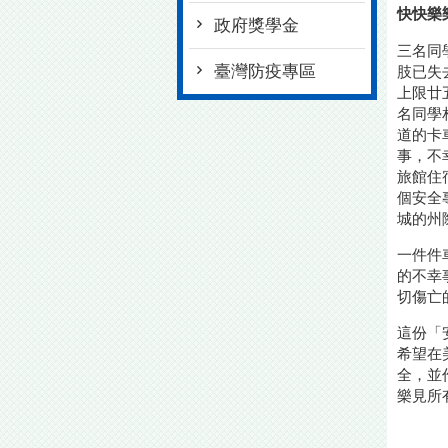
快快樂
政府獎學金
三名同
臺灣防疫專區
肢已失
上限廿
名同學
道的卡
事，不
旅館住
個安全
城的州
一件件
的不幸
切傷亡
這份「
希望在
全，並
樂見所