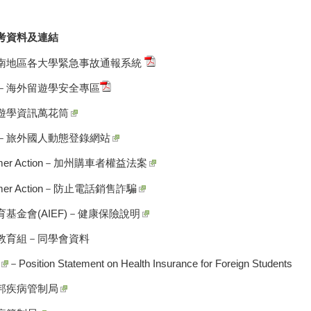
考資料及
連結
南地區各大學緊急事故通報系統
－海外留遊學安全專區
遊學資訊萬花筒
－
旅外國人動態登錄網站
er Action－
加州購車者權益法案
er Action－
防止電話銷售詐騙
基金會(AIEF)－
健康保險說明
教育組－
同學會資料
－Position Statement on Health Insurance for Foreign Students
邦疾病管制局