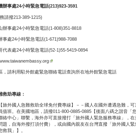
辦事處24小時緊急電話(213)923-3591
請撥213-389-1215)
辦事處24小時緊急電話(1-808)351-8818
事處24小時緊急電話(1-671)988-7088
代表處24小時緊急電話(52-1)55-5419-0894
www.taiwanembassy.org
區，請利用駐外館處緊急聯絡電話查詢所在地外館緊急電話
難救助專線：
【旅外國人急難救助全球免付費專線】－－國人在國外遭遇急難，可
員值班。在美國地區，請撥011-800-0885-0885【後面八碼之諧
絡中心」聯繫，海外亦可直接撥打「旅外國人緊急服務專線」，在美國請撥01
問題，自海外撥打須付費），或由國內親友在台灣直撥「旅外國人緊急服務專
您救我」】。