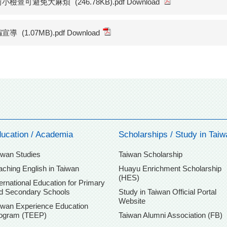
前小檢查可避免大麻煩
(246.78KB).pdf Download
騙宣導
(1.07MB).pdf Download
ucation / Academia
Scholarships / Study in Taiw
iwan Studies
Taiwan Scholarship
aching English in Taiwan
Huayu Enrichment Scholarship
(HES)
ternational Education for Primary
d Secondary Schools
Study in Taiwan Official Portal
Website
iwan Experience Education
ogram (TEEP)
Taiwan Alumni Association (FB)