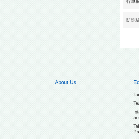
行車
防詐
About Us
Ed
Ta
Te
In
an
Ta
Pr