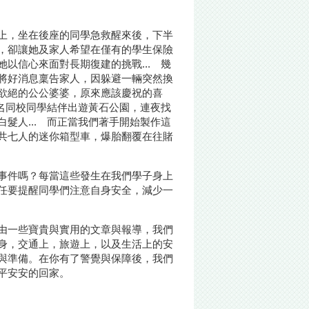
上，坐在後座的同學急救醒來後，下半
，卻讓她及家人希望在僅有的學生保險
以信心來面對長期復建的挑戰... 幾
將好消息稟告家人，因躲避一輛突然換
欲絕的公公婆婆，原來應該慶祝的喜
十名同校同學結伴出遊黃石公園，連夜找
髮人... 而正當我們著手開始製作這
共七人的迷你箱型車，爆胎翻覆在往賭
事件嗎？每當這些發生在我們學子身上
任要提醒同學們注意自身安全，減少一
由一些寶貴與實用的文章與報導，我們
身，交通上，旅遊上，以及生活上的安
與準備。在你有了警覺與保障後，我們
平安安的回家。