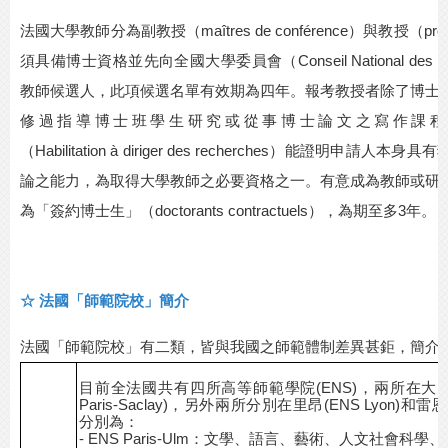
法國大學教師分為副教授（
maîtres de conférence
）與教授（
pro
須具備博士資格並先向全國大學委員會（
Conseil National des U
教師候選人，此項候選名單有效期為四年。報考教授者除了博士
修過指導博士班學生研究或從事博士論文之寫作課程
（
Habilitation à diriger des recherches
）能證明申請人本身具有
論之能力，為取得大學教師之必要資格之一。有意成為教師或研
為「簽約博士生」（
doctorants contractuels
），為期至多
3
年。
☆
法國「師範院校」簡介
法國「師範院校」有二類，皆與我國之師範體制差異甚鉅，簡介
目前全法國共有四所高等師範學院
(ENS)，兩所在大巴黎
Paris-Saclay)，另外兩所分別在里昂(ENS Lyon)和
分別為：
- ENS Paris-Ulm：文學、語言、藝術、人文社會科