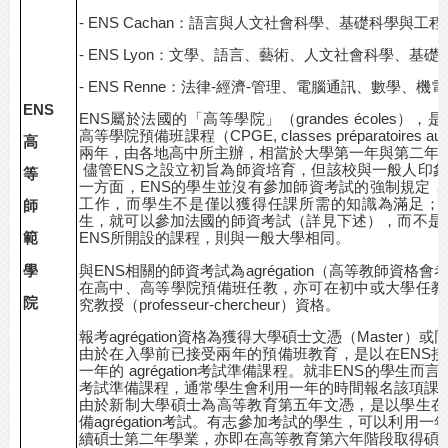
- ENS Cachan：語言與人文社會科學、基礎科學與工程
- ENS Lyon：文學、語言、藝術、人文社會科學、基
- ENS Renne
：法律-經濟-管理、電腦通訊、數學、機
ENS
ENS
屬於法國的「高等學院」（grandes écoles）
高等學院預備班課程（CPGE, classes préparatoires au
高
兩年，由各地高中所主辦，相當於大學第一年與第二年
儘管ENS之設立初旨為師資培育，但該校與一般人印
等
一方面，ENS的學生並沒有參加師資考試的強制規定，
工作，而學生不是僅以獲得任課所需的知識為滿足；
師
生，就可以參加法國的師資考試（詳見下述），而不是只
範
ENS所開設的課程，則與一般大學相同。
學
與
ENS相關的師資考試為agrégation（高等教師資
在高中、高等學院預備班任教，亦可在初中或大學任教
院
究教授（professeur-chercheur）資格。
報考
agrégation資格為獲得大學碩士文憑（Master
由於在入學前已接受兩年的預備班教育，是以在ENS
一年的 agrégation考試準備課程。就非ENS的學生而言，
考試準備課程，通常學生會利用一年的時間報名該項課
由於新制大學碩士為高等教育第五年文憑，是以學生在
備agrégation考試。有志參加考試的學生，可以利
續碩士第二年學業，亦即在高等教育第六年階段取得碩