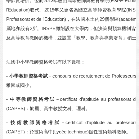
學師資培訓。後於
2013
年改由高等教師與教育學院
(ESPE-Ecole S
l’Education)
取代。
2019
年又更名為國立高等師資教育學院
(INSPE
Professorat et de l'Education)
，在法國本土內
29
個學區
(académi
屬地亦設有
2
所。
INSPE
雖附設在大學內，但決策與預算機制皆
及高等教育教師的機構，並設置「教學、教育與專業培育」碩士
法國中小學教師資格考試有以下數種：
- 小學教師資格考試
－
concours de recrutement de Professeurs
稚園或國小。
- 中等教師資格考試
－
certificat d’aptitude au professorat 
(CAPES)
：於國、高中教授文科、理科。
- 技術教師資格考試
－
certificat d’aptitude au professor
(CAPET)
：於技術高中
(Lycée technique)
擔任技術類科教師。