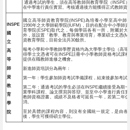
通過考試的學生，須在高等教師與教育學院（INSPE
在中學進行責任實習。考核通過後方能獲得正式教師資
國立高等師資教育學院
(INSPE)為培養小學至高
INSPE
1990年之大學師範學院(IUFM)，目的在配合中小學師
育學院(ESPE)取代之，每個學區各有一所，附屬於
國
外，並設置「教學、教育與專業培育」專業碩士文憑(MEE
資教育學院，目前全法共30餘所。
立
報考小學和中學教師學歷資格均為大學學士學位（高等教育
高
得學士文憑者可在INSPE註冊中小學教師資格考試課程
提供在職教師進修之機會。
等
師
新進師資培訓分為兩年：
資
第一年：學生參加師資考試準備課程，結束後參加考試
教
第二年：通過考試的學生必須在INSPE繼續接受為期
業學科課程、論文撰寫與答辯、並至中小學進行責任實
育
教師資格證書。成績不及格者可延長一年，若第二年仍
消。
學
至於具體的課程內容，則沒有全國統一規定，是由各I
院
後，學生可獲得碩士學位。