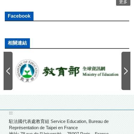
更多
Facebook
相關連結
:::
駐法國代表處教育組 Service Education, Bureau de
Représentation de Taipei en France
地址: 78 rue de l'Université－
75007 Paris－France