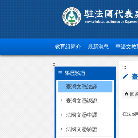
跳到主要內容區塊
教育組簡介
最新消息
華語文教
:::
:::
學歷驗證
臺
臺灣文憑法譯
回
臺灣文憑認證
在法國
法國文憑中譯
法國文憑驗證