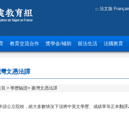
法文版 Françai
:::
育
教育交流合作
獎學金/補助
留法生活
法國教育
灣文憑法譯
首頁
學歷驗證
臺灣文憑法譯
申請公立院校，絕大多數情況下須將中英文學歷、成績單等正本翻譯