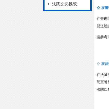
法國文憑採認
☆
在臺
在臺辦
雙道驗
請參考
☆
在法
在法國
院宣誓
法國巴