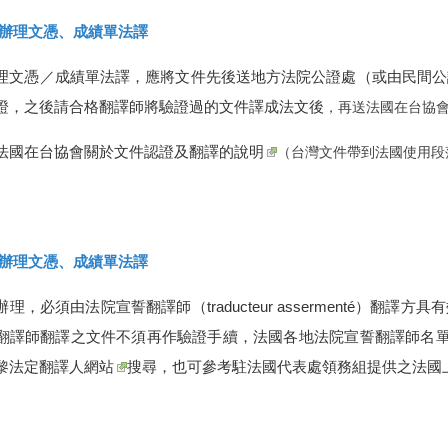
辦理文憑、成績單法譯
理文憑／成績單法譯，應將文件先後送地方法院公證處（或由民間公
證，之後請合格翻譯師將驗證過的文件譯成法文後
，再送法國在台協
法國在台協會關於文件認證及翻譯的說明
（台灣文件帶到法國使用段
辦理文憑、成績單法譯
辦理，必須由法院宣誓翻譯師（
traducteur assermenté
）翻譯方具有
翻譯師翻譯之文件不須再作驗證手續，法國各地法院宣誓翻譯師名
黎法定翻譯人網站
搜尋，也可參考駐法國代表處領務組提供之
法國