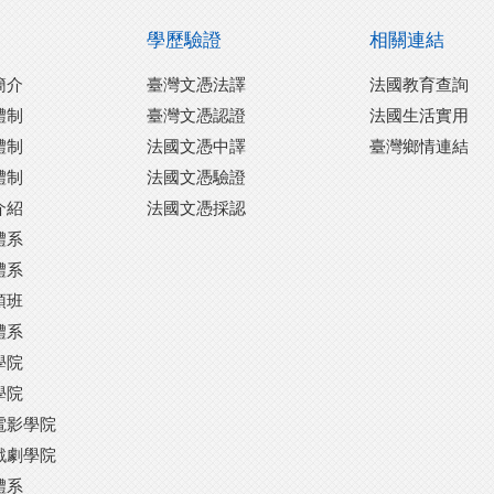
學歷驗證
相關連結
簡介
臺灣文憑法譯
法國教育查詢
體制
臺灣文憑認證
法國生活實用
體制
法國文憑中譯
臺灣鄉情連結
體制
法國文憑驗證
介紹
法國文憑採認
體系
體系
預班
體系
學院
學院
電影學院
戲劇學院
體系