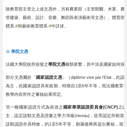
除教育部主管之上述文憑外，另有農業部（主管獸醫、木業、農
管建築、藝術、設計、音樂、舞蹈與表演藝術等文憑）、體育部
體系
與
藝術教育體系
中詳述。
☆
學院文憑
法國大專院校所頒發之
學院文憑
種類甚繁，其中涉及國家如何採
部分文憑屬於「
國家認證文憑
」（
diplôme visé par l'Etat
，此認
為主，此國家認證具有效期，時限自
1
至
6
年不等，視法國教育
教學內容所作之審核結果而定。
另一種國家認證方式為前述之
國家專業認證委員會
(CNCP)
之認
主，認定該類文憑及證書之學力等級
(niveau)
，從而認定所相當
該類認證亦具時效，約
1
至
5
年不等，期滿後將再提出審核，視