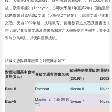
段、大學後
2
年為第
2
階段、研究所為第
3
階段）。自
2002
年起
後，原第
1
階段（
1er cycle
，亦即大學第
1
年至第
2
年）面臨重新
此也影響到原第
3
級文憑（大學第
2
年結業），此類文憑已逐漸
文憑。另自
2002
年起，技職教育、藝術教育之文憑及證書改由
證，認定其專業文憑及證書所相當之大學學制同等學力，劃分為
學制分為
8
級，以便與國際接軌。
法國文憑與職業證書之對照圖示如下：
歐洲學制學歷級別
舊制分
對應法國高中會考
各級文憑與證書名稱
資格
(Bac)
(2019
起
)
(2002-
Bac+8
Doctorat
Niveau 8
Niveau
Master 2
（新制碩
Bac+5
Niveau 7
Niveau
士）