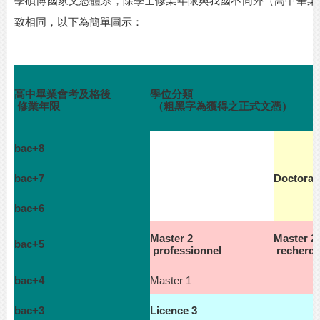
學碩博國家文憑體系，除學士修業年限與我國不同外（高中畢業
致相同，以下為簡單圖示：
高中畢業會考及格後
學位分類
修業年限
（粗黑字為獲得之正式文憑）
bac+8
bac+7
Doctorat
bac+6
Master 2
Master 2
bac+5
professionnel
recherc
bac+4
Master 1
bac+3
Licence 3