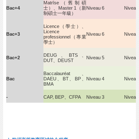
Matrîse
（舊制碩
Bac+4
士）、Master 1（新
Niveau 6
Niveau
制碩士一年級）
Licence
（學士）、
Licence
Bac+3
Niveau 6
Niveau
professionnel（專業
學士）
DEUG
、BTS、
Bac+2
Niveau 5
Niveau
DUT、
DEUST
Baccalauréat
、
Bac
DAEU、BT、BP、
Niveau 4
Niveau
BMA
-
CAP, BEP
、
CFPA
Niveau 3
Niveau