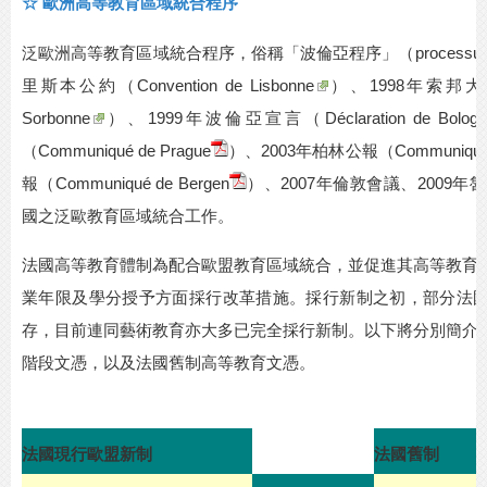
☆
歐洲高等教育區域統合程序
泛歐洲高等教育區域統合程序，俗稱「波倫亞程序」（
processus
里斯本公約（
Convention de Lisbonne
）、
1998
年索邦大
Sorbonne
）、
1999
年波倫亞宣言（
Déclaration de Bolog
（
Communiqué de Prague
）、
2003
年柏林公報（
Communiqué 
報（
Communiqué de Bergen
）、
2007
年倫敦會議、
2009
年魯
國之泛歐教育區域統合工作。
法國高等教育體制為配合歐盟教育區域統合，並促進其高等教育
業年限及學分授予方面採行改革措施。採行新制之初，部分法
存，目前連同藝術教育亦大多已完全採行新制。以下將分別簡介
階段文憑，以及法國舊制高等教育文憑。
法國現行歐盟新制
法國舊制