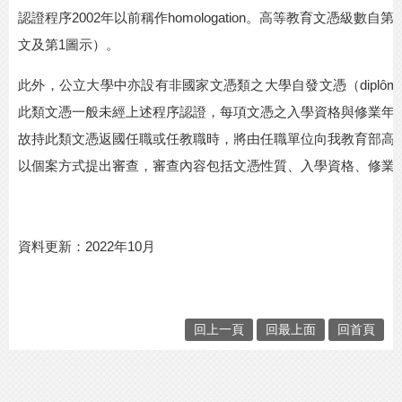
認證程序
2002
年以前稱作
homologation
。高等教育文憑級數自第
3
文及第
1
圖示）。
此外，公立大學中亦設有非國家文憑類之大學自發文憑（
diplôme
此類文憑一般未經上述程序認證，每項文憑之入學資格與修業年
故持此類文憑返國任職或任教職時，將由任職單位向我教育部高
以個案方式提出審查，審查內容包括文憑性質、入學資格、修業
資料更新：
2022
年
10
月
回上一頁
回最上面
回首頁