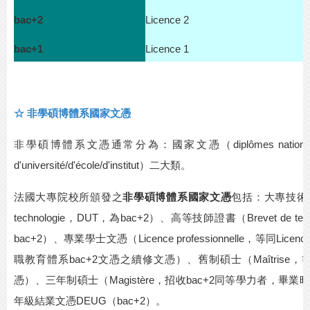
bac+2
Licence 2
bac+1
Licence 1
☆
非學碩博體系國家文憑
非學碩博體系文憑通常分為：國家文憑（
diplômes nation
d'université/d'école/d'institut
）二大類。
法國大專院校所頒發之
非學碩博體系國家文憑
包括：大專技術
technologie
，
DUT
，為
bac+2
）、高等技師證書（
Brevet de tec
bac+2
）、專業學士文憑（
Licence professionnelle
，等同
Licenc
職教育體系
bac+2
文憑之續修文憑）、舊制碩士（
Maîtrise
，
憑）、三年制碩士（
Magistère
，招收
bac+2
同等學力者，畢業時
年級結業文憑
DEUG
（
bac+2
）。