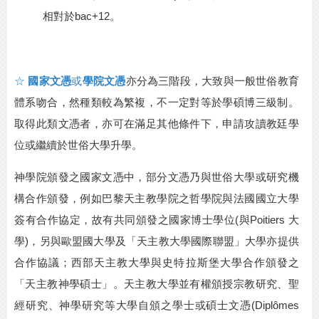
相對於
bac+12
。
☆
國家文憑
或
學院文憑
亦分為三階段，大致與一般世俗教育
體系吻合，然種類較為繁複，不一定對等於學碩博三級制。
取得此類文憑者，亦可在滿足其他條件下，申請攻讀教廷學
位或繼續於世俗大學升學。
神學院頒發之國家文憑中，部分文憑乃與世俗大學或研究機
構合作頒發，例如巴黎天主教學院之哲學院與法國國立大學
簽有合作協定，故有共同頒發之國家博士學位
(與Poitiers 大
學)，另與歐盟國大學及「天主教大學國際聯盟」大學亦提供
合作協議；西部天主教大學與史特拉斯堡大學合作頒發之
「天主教神學碩士」。天主教大學並有權頒授宗教研究、聖
經研究、神學研究等大學自頒之學士或碩士文憑(Diplômes