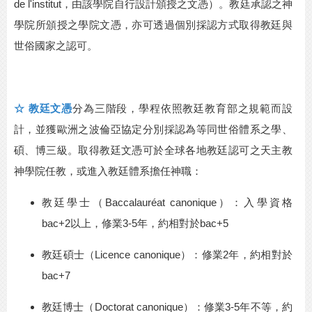
de l'institut
，由該學院自行設計頒授之文憑）。教廷承認之神
學院所頒授之學院文憑，亦可透過個別採認方式取得教廷與
世俗國家之認可。
☆
教廷文憑
分為三階段，學程依照教廷教育部之規範而設
計，並獲歐洲之波倫亞協定分別採認為等同世俗體系之學、
碩、博三級。取得教廷文憑可於全球各地教廷認可之天主教
神學院任教，或進入教廷體系擔任神職：
教廷學士（
Baccalauréat canonique
）：入學資格
bac+2
以上，修業
3-5
年，約相對於
bac+5
教廷碩士（
Licence canonique
）：修業
2
年，約相對於
bac+7
教廷博士（
Doctorat canonique
）：修業
3-5
年不等，約