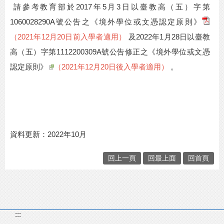
請參考教育部於
2017
年
5
月
3
日以臺教高（五）字第
1060028290A
號公告之
《境外學位或文憑認定原則》
（
2021
年
12
月
20
日前入學者適用）
及
2022
年
1
月
28
日以臺教
高（五）字第
1112200309A
號公告修正之
《境外學位或文憑
認定原則》
（
2021
年
12
月
20
日後入學者適用）
。
資料更新：
2022
年
10
月
回上一頁
回最上面
回首頁
:::