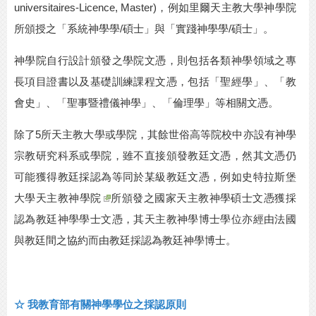
universitaires-Licence, Master)，例如里爾天主教大學神學院
所頒授之「系統神學學/碩士」與「實踐神學學/碩士」。
神學院自行設計頒發之學院文憑，則包括各類神學領域之專
長項目證書以及基礎訓練課程文憑，包括「聖經學」、「教
會史」、「聖事暨禮儀神學」、「倫理學」等相關文憑。
除了
5
所天主教大學或學院，其餘世俗高等院校中亦設有神學
宗教研究科系或學院，雖不直接頒發教廷文憑，然其文憑仍
可能獲得教廷採認為等同於某級教廷文憑，例如史特拉斯堡
大學
天主教神學院
所頒發之國家天主教神學碩士文憑獲採
認為教廷神學學士文憑，其天主教神學博士學位亦經由法國
與教廷間之協約而由教廷採認為教廷神學博士。
☆
我教育部有關神學學位之採認原則